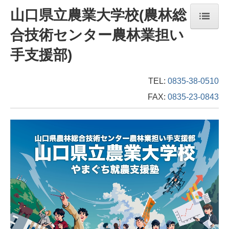
山口県立農業大学校(農林総
合技術センター農林業担い
ホーム
手支援部)
校長あいさつ・沿革・教育方針・目標
学校評価
TEL:
0835-38-0510
FAX:
0835-23-0843
2026年学校案内
学生教育部門
学科紹介
学修内容
進路指導
学校生活
各種助成制度