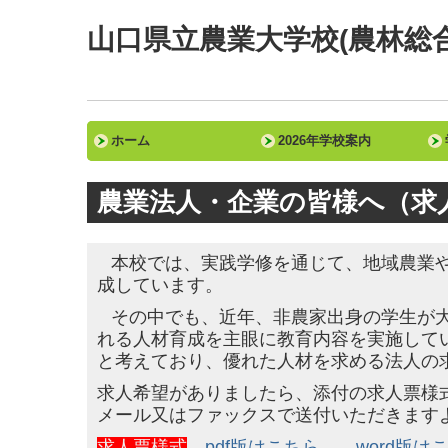
山口県立農業大学校(農林総
ホーム
2026年学校案内
校長あいさつ・沿革・教育方針・目標
学校評価
農業法人・企業の皆様へ（求
本校では、実践学修を通じて、地域農業
成しています。
その中でも、近年、非農家出身の学生が
れる人材育成を主眼に教育内容を実施して
と考えており、優れた人材を求める法人の
求人希望がありましたら、添付の求人票様
メール又はファックスで送付いただきます
求人票様式
pdf版はこちら
word版は