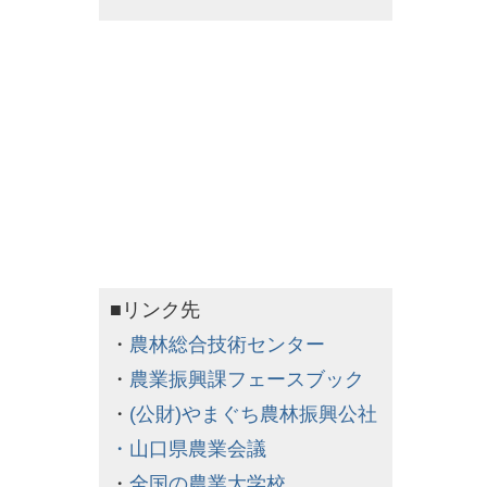
■リンク先
・
農林総合技術センター
・
農業振興課フェースブック
・
(公財)やまぐち農林振興公社
・
山口県農業会議
・
全国の農業大学校