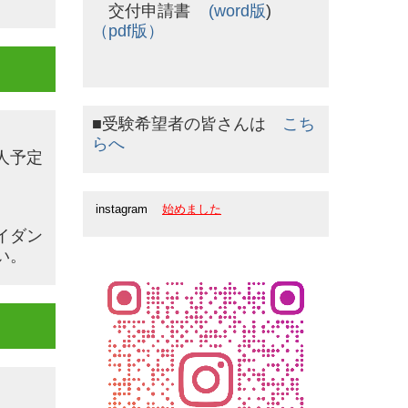
交付申請書
(
word版
)
（pdf版）
■受験希望者の皆さんは
こち
らへ
人予定
instagram
始めました
イダン
い。