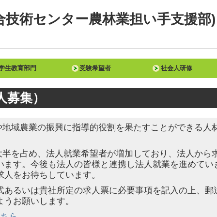
合技術センター農林業担い手支援部)
学生教育部門
受験希望者
社会人研修
学科紹介
学修内容
進路指導
学校生活
各種助成制度
人募集）
や地域農業の振興に指導的役割を果たすことができる人
大半を占め、法人就業希望者が増加しており、法人から
います。今後も法人の皆様と連携し法人就業を進めてい
求人をお待ちしています。
式あるいは貴社所定の求人票に必要事項を記入の上、郵
ようお願いします。
こちら