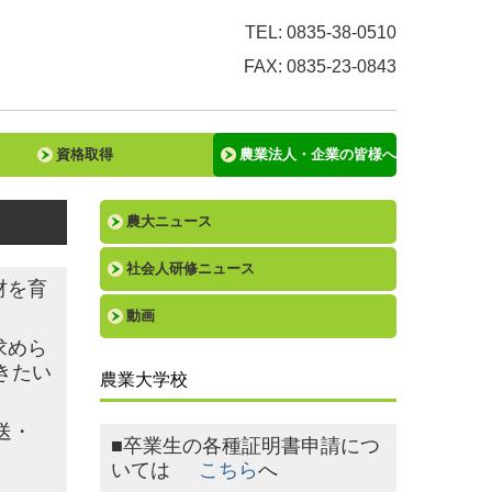
TEL: 0835-38-0510
FAX: 0835-23-0843
資格取得
農業法人・企業の皆様へ
農大ニュース
社会人研修ニュース
材を育
動画
求めら
きたい
農業大学校
送・
■卒業生の各種証明書申請につ
いては
こちら
へ