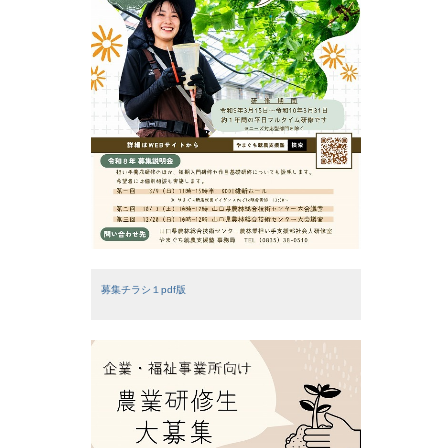
募集チラシ１pdf版